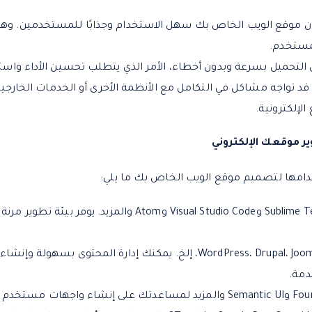
ن موقع الويب الخاص بك سهل الاستخدام وجذابًا للمستخدمين. وهذا
مستخدم.
ى التحميل بسرعة وبدون أخطاء، الأمر الذي يتطلب تحسين الأداء واستخد
 قد تواجه مشاكل في التكامل مع الأنظمة الأخرى أو الخدمات الخارجية
ر موقعك الإلكتروني
دامها لتصميم موقع الويب الخاص بك ما يلي:
محررو النصوص والتطوير: Sublime Text وVisual Studio Code وAtom وا
نظام إدارة المحتوى (CMS): WordPress، Drupal، Joomla، إلخ. يمكنك إدارة ال
دمة.