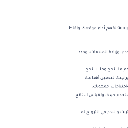
تحليل الوضع الحالي. قم بتقييم موقع الويب الحالي الخاص بك بدقة واستخدم أدوات مثل Google Analytics لفهم أداء موقعك ونقاط
، وزيادة المبيعات، وحدد
ما ينجح وما لا ينجح.
يزانيتك لتحقيق أهدافك.
واحتياجات جمهورك.
خدم جيدة، ولقياس النتائج
نت والبدء في الترويج له