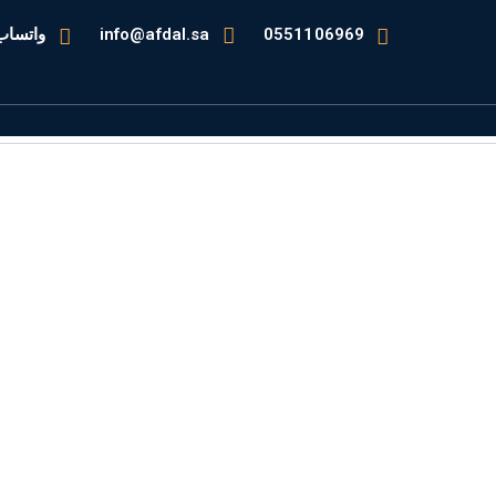
0551106969
info@afdal.sa
واتساب