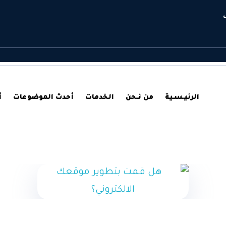
الرئيـسـية
من نـحن
الخدمات
أحدث الموضوعات
أ