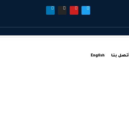
تـصل بنـا
English