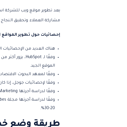
يعد تطوير موقع ويب للشركة استثم
مشاركة العملاء وتحقيق النجاح ف
إحصائيات حول تطوير المواقع ال
هناك العديد من الإحصائيات ا
الموقع الجيد.
وفقًا لمعهد البحوث الاقتصادية، يعتقد ما يقرب من 70٪ من الشركات أن 
وفقًا لإحصائيات جوجل، إذا كا
وفقًا لدراسة أجرتها KoMarketing، يفضل 85% من مستخدمي الإنترنت التفاعل مع مواقع الويب المُحسّنة للأجهزة المحمولة.
20-30%.
طريقة وضع خطة