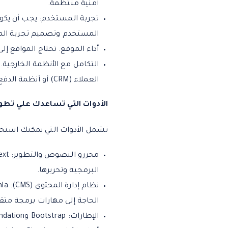
أمنية منتظمة.
تجربة المستخدم: يجب أن يكو
المستخدم وتصميم تجربة ال
أداء الموقع. تحتاج المواقع إل
التكامل مع الأنظمة الخارجية.
العملاء (CRM) أو أنظمة الدفع الإلكترونية.
الأدوات التي تساعدك علي تطوي
تشمل الأدوات التي يمكنك استخ
البرمجية وتحريرها.
الحاجة إلى مهارات برمجة متق
الإطارات: Bootstrap وFoundation وSemantic UI والمزيد لمساعدتك على إنشاء واجهات مستخدم سريعة الاستجابة وجذابة.