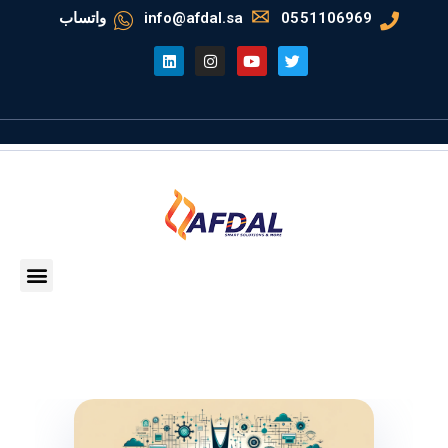
0551106969
info@afdal.sa
واتساب