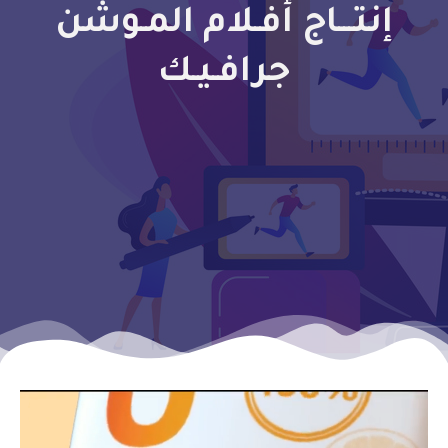
إنتـــاج أفـلام المـوشن
جرافـيـك